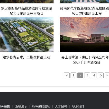
罗定市四条精品旅游线路沿线旅游
岭南师范学院新校区(湖光校区)
配套设施建设完善项目
项目(首期)建设工程
建水县青云水厂二期改扩建工程
嘉士伯啤酒（佛山）有限公司年
50万千升啤酒项目
<
1
2
3
4
5
>
|
|
|
|
服务范围
业绩展示
招标采购信息
人才招聘
联系我们