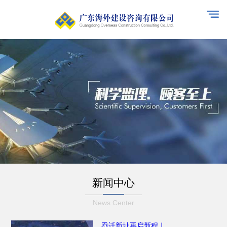
新
闻中
心
News Center
乔迁新址再启新程｜...