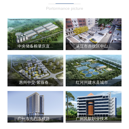
Portormance picture
中央储备粮肇庆直...
湛江市赤坎区中山...
惠州中交·紫薇春...
红河州建水县城市...
广州市先烈东横路...
广州民航职业技术...